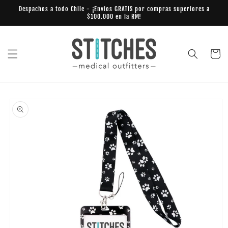
Ir
Despachos a todo Chile - ¡Envios GRATIS por compras superiores a
directamente
$100.000 en la RM!
al contenido
Carrito
Ir
directamente
a la
información
del producto