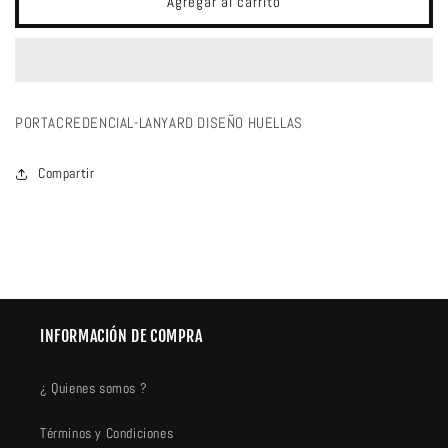
Agregar al carrito
LANYARD
LANYARD
DISEÑO
DISEÑO
HUELLAS
HUELLAS
PORTACREDENCIAL-LANYARD DISEÑO HUELLAS
Compartir
INFORMACIÓN DE COMPRA
¿ Quienes somos ?
Términos y Condiciones